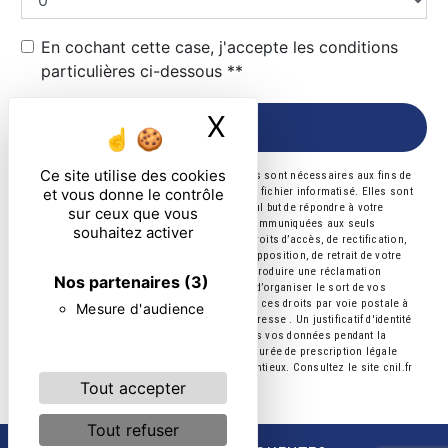
En cochant cette case, j'accepte les conditions
particulières ci-dessous **
X
Masquer le ban
ENVOYER
Ce site utilise des cookies
** Les données personnelles communiquées sont nécessaires aux fins de
et vous donne le contrôle
vous contacter et sont enregistrées dans un fichier informatisé. Elles sont
destinées à et ses sous-traitants dans le seul but de répondre à votre
sur ceux que vous
message. Les données collectées seront communiquées aux seuls
souhaitez activer
destinataires suivants: . Vous disposez de droits d’accès, de rectification,
d’effacement, de portabilité, de limitation, d’opposition, de retrait de votre
consentement à tout moment et du droit d’introduire une réclamation
Nos partenaires
(3)
auprès d’une autorité de contrôle, ainsi que d’organiser le sort de vos
données post-mortem. Vous pouvez exercer ces droits par voie postale à
Mesure d'audience
l'adresse ou par courrier électronique à l'adresse . Un justificatif d'identité
pourra vous être demandé. Nous conservons vos données pendant la
période de prise de contact puis pendant la durée de prescription légale
aux fins probatoires et de gestion des contentieux. Consultez le site cnil.fr
pour plus d’informations sur vos droits.
Tout accepter
Tout refuser